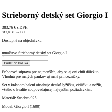
Strieborný detský set Giorgio I
383,76
€
s DPH
312,00
€
bez DPH
Dostupné na objednávku
množstvo Strieborný detský set Giorgio I
Pridať do košíka
Príborová súprava pre najmenších, aby sa aj oni cítili dôležito…
Vhodná pre malých pánkov aj malé princezničky.
Set v krásnom balení obsahuje detskú lyžičku, vidličku a nožík,
všetko o kvalite zodpovedajúcej najvyšším požiadavkám.
Materiál: Striebro 925
Model: Giorgio I (1600)