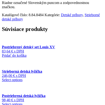
Riadne označené Slovenským puncom a zodpovednostnou
značkou.
Katalógové číslo:
8.84.8484
Kategórie:
Detské príbory
,
Strieborné
detské príbory
Súvisiace produkty
Postriebrený detský set Louis XV
83,64
€
s DPH
Pridať do košíka
Strieborná detská lyžička
246,00
€
s DPH
Select options
Postriebrená detská lyžička
98,40
€
s DPH
Select options