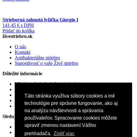
Strieborná zahnutá lyžička Giorgio I
141,45
€
s DPH
Pridať do košíka
živestriebro.sk
O nás
Kontakt
Antibakteriálne striebro
Starostlivosť o vaše Živé striebro
Dôležité informácie
Všeobecné obchodné podmienky
Vrátenie a reklamácia tovaru
Dodacie a platobné podmienky
Táto stránka využíva súbory cookies a iné
Ochrana osobných údajov
technológie pre správne fungovanie, ako aj
Zásady používania cookies
na analýzu návštevnosti a správania
Sledujte nás
používateľov. Spracovanie cookies môžete
upraviť zmenou nastavení Vášho
Facebook
Instagram
prehliadača.
Zistiť viac