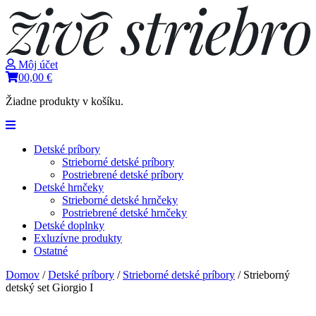
Môj účet
0
0,00
€
Žiadne produkty v košíku.
Detské príbory
Strieborné detské príbory
Postriebrené detské príbory
Detské hrnčeky
Strieborné detské hrnčeky
Postriebrené detské hrnčeky
Detské doplnky
Exluzívne produkty
Ostatné
Domov
/
Detské príbory
/
Strieborné detské príbory
/ Strieborný
detský set Giorgio I