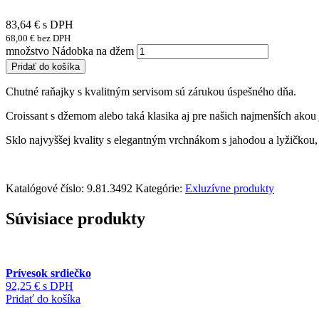
83,64
€
s DPH
68,00
€
bez DPH
množstvo Nádobka na džem
Pridať do košíka
Chutné raňajky s kvalitným servisom sú zárukou úspešného dňa.
Croissant s džemom alebo taká klasika aj pre našich najmenších ako
Sklo najvyššej kvality s elegantným vrchnákom s jahodou a lyžičkou, 
Katalógové číslo:
9.81.3492
Kategórie:
Exluzívne produkty
Súvisiace produkty
Prívesok srdiečko
92,25
€
s DPH
Pridať do košíka