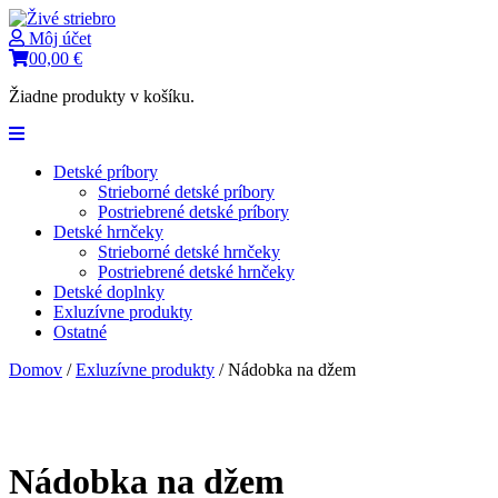
Môj účet
0
0,00
€
Žiadne produkty v košíku.
Detské príbory
Strieborné detské príbory
Postriebrené detské príbory
Detské hrnčeky
Strieborné detské hrnčeky
Postriebrené detské hrnčeky
Detské doplnky
Exluzívne produkty
Ostatné
Domov
/
Exluzívne produkty
/ Nádobka na džem
Nádobka na džem