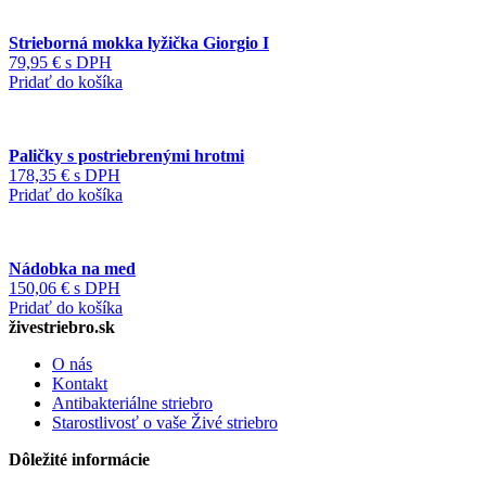
Strieborná mokka lyžička Giorgio I
79,95
€
s DPH
Pridať do košíka
Paličky s postriebrenými hrotmi
178,35
€
s DPH
Pridať do košíka
Nádobka na med
150,06
€
s DPH
Pridať do košíka
živestriebro.sk
O nás
Kontakt
Antibakteriálne striebro
Starostlivosť o vaše Živé striebro
Dôležité informácie